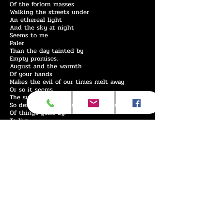
Of the forlorn masses
Walking the streets under
An ethereal light
And the sky at night
Seems to me
Paler
Than the day tainted by
Empty promises.
August and the warmth
Of your hands
Makes the evil of our times melt away
Or so it seems
The summer rains
So desired, reawakens the memories
Of things gone by.
To live
And not asking why
To laugh
A timeless life goes by
To live
If she is not in my heart!!
Lost in the emptiness
From myself, I start
Again.
So afraid of losing you
In the middle of love
Trembling, you face a malignant heart
A truthful gaze, weary and fake