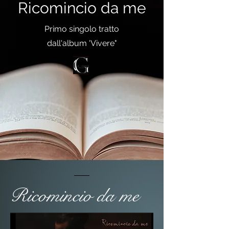
Ricomincio da me
Primo singolo tratto
dall'album 'Vivere"
Ricomincio da me